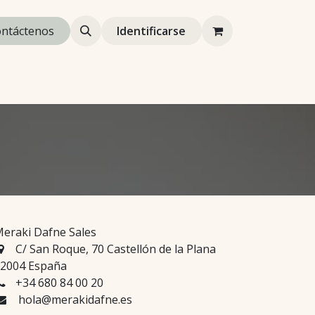
wsletter
ntáctenos
Identificarse
eraki Dafne Sales
C/ San Roque, 70 Castellón de la Plana
2004 España
+34 680 84 00 20
hola@merakidafne.es