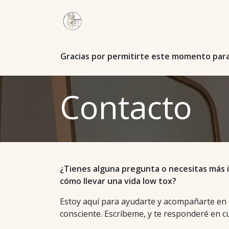
Ir al contenido
Inicio
Blog
Cita
Historia
Se
Gracias por permitirte este momento para re
Contacto
¿Tienes alguna pregunta o necesitas más 
cómo llevar una vida low tox?
Estoy aquí para ayudarte y acompañarte en ca
consciente. Escríbeme, y te responderé en 