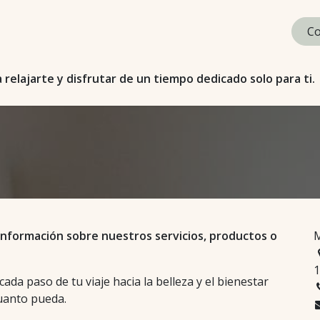
rvicios
Novias Meraki
El centro
Cursos
Contacto
Ne
Co
lajarte y disfrutar de un tiempo dedicado solo para ti.
información sobre nuestros servicios, productos o
M
1
da paso de tu viaje hacia la belleza y el bienestar
cuanto pueda.